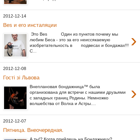
2012-12-14
Bes и его инсталяции
›
Это Bes Один из пунктов почему мы
любим Беса - это за его неиссякаемую
изобретательность в подвесах и бондажах!!!
С...
2012-12-08
Гості зі Львова
›
Внеплановая бондажница™ была
организована для встречи с нашими друзьями
с западных границ Родины. Немножко
волшебства от Волха и Астры....
2012-12-07
Пятница. Внеочередная.
А ты!? Когда прийдешь на Бондажницу?